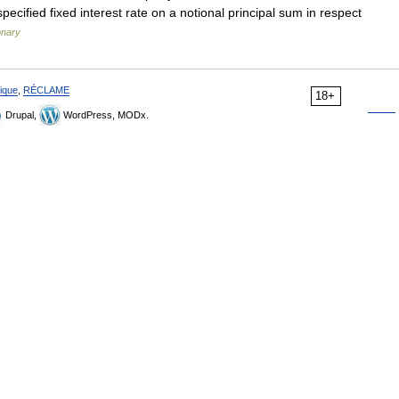
ecified fixed interest rate on a notional principal sum in respect
onary
ique
,
RÉCLAME
18+
Drupal,
WordPress, MODx.