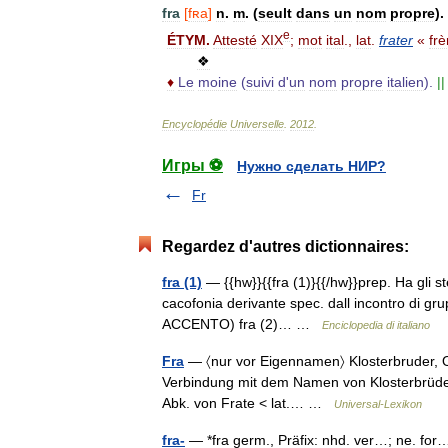
fra
[
fʀa
]
n
.
m
.
(
seult
dans
un
nom
propre
).
e
ÉTYM
.
Attesté
XIX
;
mot
ital
.,
lat
.
frater
«
frè
❖
♦
Le
moine
(
suivi
d
'
un
nom
propre
italien
).
||
Encyclopédie
Universelle
.
2012
.
Игры ⚽
Нужно сделать НИР?
Fr
Regardez d'autres dictionnaires:
fra (1)
— {{hw}}{{fra (1)}{{/hw}}prep. Ha gli stes
cacofonia derivante spec. dall incontro di gru
ACCENTO) fra (2)… …
Enciclopedia di italiano
Fra
— 〈nur vor Eigennamen〉 Klosterbruder, Ord
Verbindung mit dem Namen von Klosterbrüdern, v
Abk. von Frate < lat.… …
Universal-Lexikon
fra-
— *fra germ., Präfix: nhd. ver…; ne. for…,