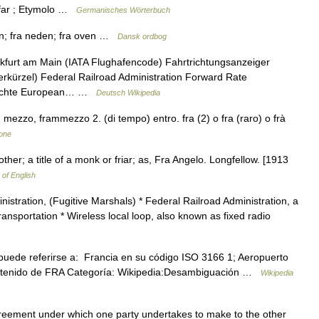
. *far ; Etymolo …
Germanisches Wörterbuch
den; fra neden; fra oven …
Dansk ordbog
nkfurt am Main (IATA Flughafencode) Fahrtrichtungsanzeiger
rkürzel) Federal Railroad Administration Forward Rate
drechte European… …
Deutsch Wikipedia
n mezzo, frammezzo 2. (di tempo) entro. fra (2) o fra (raro) o frà
ione
 Brother; a title of a monk or friar; as, Fra Angelo. Longfellow. [1913
 of English
stration, (Fugitive Marshals) * Federal Railroad Administration, a
ransportation * Wireless local loop, also known as fixed radio
ede referirse a: Francia en su código ISO 3166 1; Aeropuerto
Obtenido de FRA Categoría: Wikipedia:Desambiguación …
Wikipedia
eement under which one party undertakes to make to the other