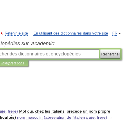
Retenir le site
En utilisant des dictionnaires dans votre site
FR
clopédies sur 'Academic'
Recherche!
interprétations
rate
,
frère
)
Mot
qui
,
chez
les
Italiens
,
précède
un
nom
propre
ficultés
)
nom
masculin
(
abréviation
de
l
'
italien
frate
,
frère
)
→