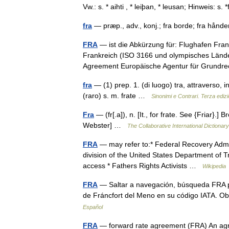
Vw.: s. * aihti , * leiþan, * leusan; Hinweis: s
fra
— præp., adv., konj.; fra borde; fra hån
FRA
— ist die Abkürzung für: Flughafen Fra
Frankreich (ISO 3166 und olympisches Lände
Agreement Europäische Agentur für Grun
fra
— (1) prep. 1. (di luogo) tra, attraverso, i
(raro) s. m. frate …
Sinonimi e Contrari. Terza ediz
Fra
— (fr[.a]), n. [It., for frate. See {Friar}.]
Webster] …
The Collaborative International Dictionary
FRA
— may refer to:* Federal Recovery Admini
division of the United States Department of T
access * Fathers Rights Activists …
Wikipedia
FRA
— Saltar a navegación, búsqueda FRA pu
de Fráncfort del Meno en su código IATA. 
Español
FRA
— forward rate agreement (FRA) An agr