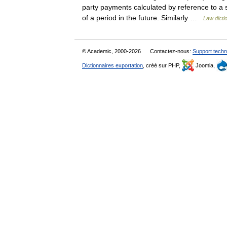
party payments calculated by reference to a sp
of a period in the future. Similarly …
Law dicti
© Academic, 2000-2026
Contactez-nous:
Support techn
Dictionnaires exportation
, créé sur PHP,
Joomla,