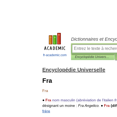
Dictionnaires et Ency
fr-academic.com
Encyclopédie Universelle
Encyclopédie Universelle
Fra
Fra
●
Fra
nom
masculin
(
abréviation
de
l
'
italien
f
désignant
un
moine
:
Fra
Angelico
.
●
Fra
(
dif
frère