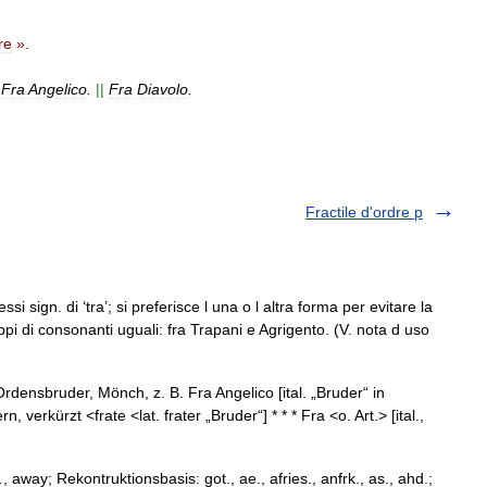
re
».
Fra
Angelico
.
||
Fra
Diavolo
.
Fractile d'ordre p
si sign. di ‘tra’; si preferisce l una o l altra forma per evitare la
ppi di consonanti uguali: fra Trapani e Agrigento. (V. nota d uso
ensbruder, Mönch, z. B. Fra Angelico [ital. „Bruder“ in
erkürzt <frate <lat. frater „Bruder“] * * * Fra <o. Art.> [ital.,
 away; Rekontruktionsbasis: got., ae., afries., anfrk., as., ahd.;